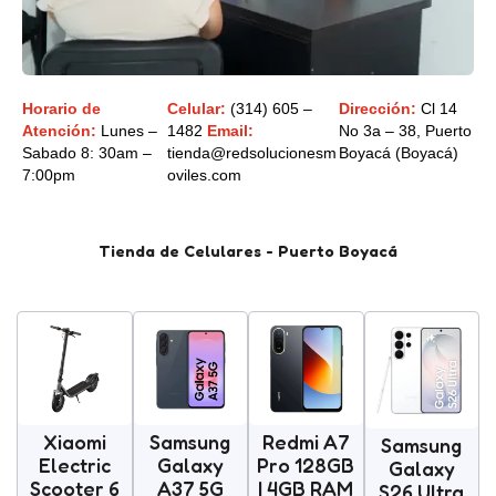
Horario de
Celular:
(314) 605 –
Dirección:
Cl 14
Atención:
Lunes –
1482
Email:
No 3a – 38, Puerto
Sabado 8: 30am –
tienda@redsolucionesm
Boyacá (Boyacá)
7:00pm
oviles.com
Tienda de Celulares - Puerto Boyacá
Samsung
Xiaomi
Redmi A7
Samsung
Galaxy
Electric
Pro 128GB
Galaxy
A37 5G
Scooter 6
| 4GB RAM
S26 Ultra