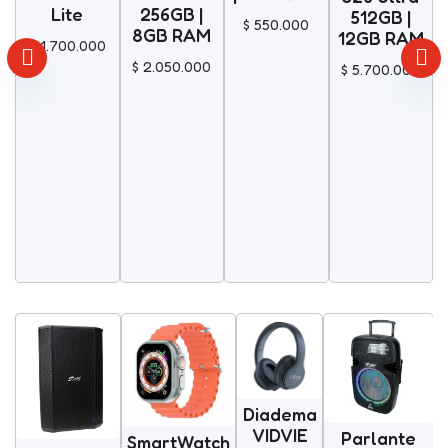
256GB |
Lite
512GB |
$
550.000
8GB RAM
12GB RAM
$
1.700.000
$
2.050.000
$
5.700.000
Diadema
VIDVIE
Parlante
SmartWatch