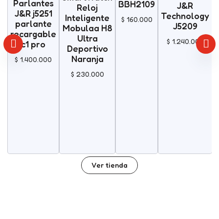
Parlantes
BBH2109
J&R
Reloj
J&R j5251
Technology
Inteligente
$
160.000
parlante
J5209
Mobulaa H8
recargable
Ultra
$
1.240.000
c1 pro
Deportivo
Naranja
$
1.400.000
$
230.000
Ver tienda