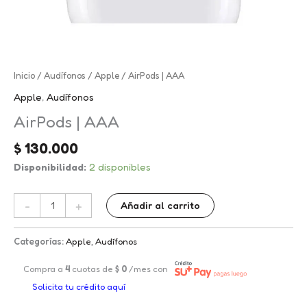
AirPods
Inicio
/
Audífonos
/
Apple
/ AirPods | AAA
|
Apple
,
Audífonos
AAA
AirPods | AAA
cantidad
$
130.000
Disponibilidad:
2 disponibles
-
+
Añadir al carrito
Categorías:
Apple
,
Audífonos
Compra a
4
cuotas de
$
0
/mes con
Solicita tu crédito aquí