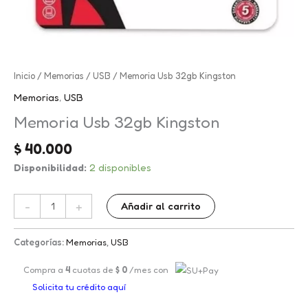
Memoria
Inicio
/
Memorias
/
USB
/ Memoria Usb 32gb Kingston
Usb
Memorias
,
USB
32gb
Memoria Usb 32gb Kingston
Kingston
cantidad
$
40.000
Disponibilidad:
2 disponibles
-
+
Añadir al carrito
Categorías:
Memorias
,
USB
Compra a
4
cuotas de
$
0
/mes con
Solicita tu crédito aquí