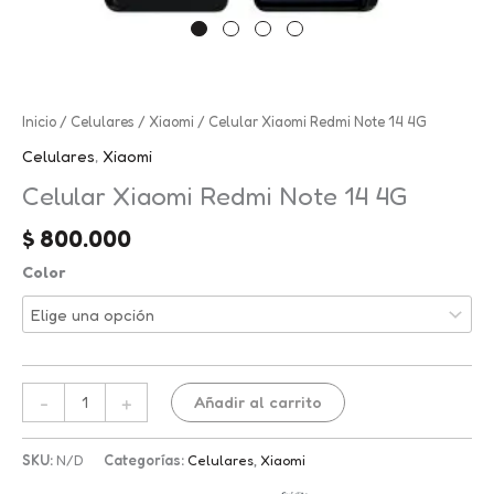
Celular
Inicio
/
Celulares
/
Xiaomi
/ Celular Xiaomi Redmi Note 14 4G
Xiaomi
Celulares
,
Xiaomi
Redmi
Celular Xiaomi Redmi Note 14 4G
Note
14
$
800.000
4G
Color
cantidad
-
+
Añadir al carrito
SKU:
N/D
Categorías:
Celulares
,
Xiaomi