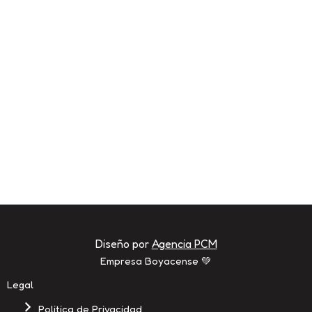
página
de
producto
Diseño por
Agencia PCM
Empresa Boyacense
💚
Legal
Politica de Privacidad