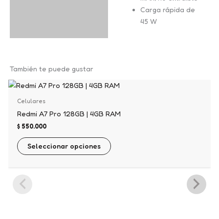
Carga rápida de
45 W
También te puede gustar
Este
producto
Celulares
tiene
Redmi A7 Pro 128GB | 4GB RAM
múltiples
$
550.000
variantes.
Las
Seleccionar opciones
opciones
se
pueden
elegir
en
la