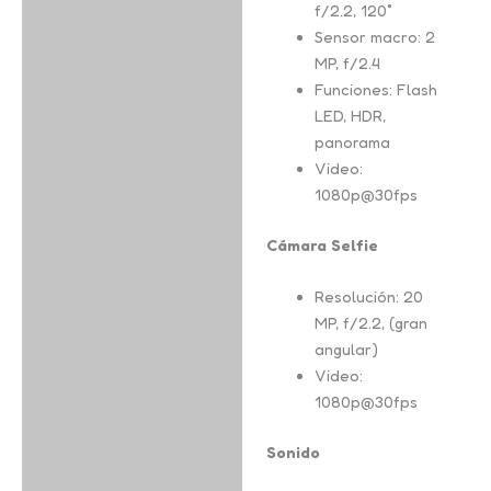
f/2.2, 120˚
Sensor macro: 2
MP, f/2.4
Funciones: Flash
LED, HDR,
panorama
Video:
1080p@30fps
Cámara Selfie
Resolución: 20
MP, f/2.2, (gran
angular)
Video:
1080p@30fps
Sonido