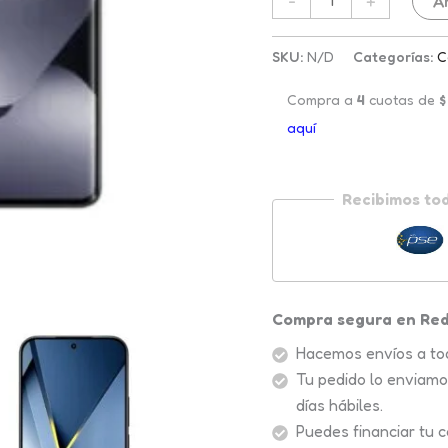
-
+
A
SKU:
N/D
Categorías:
C
Compra a
4
cuotas de
$
aquí
Recibimos to
Compra segura en Red
Hacemos envíos a to
Tu pedido lo enviamo
días hábiles.
Puedes financiar tu 