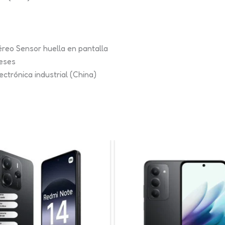
éreo Sensor huella en pantalla
meses
ectrónica industrial (China)
Este
producto
tiene
múltiples
variantes.
Las
opciones