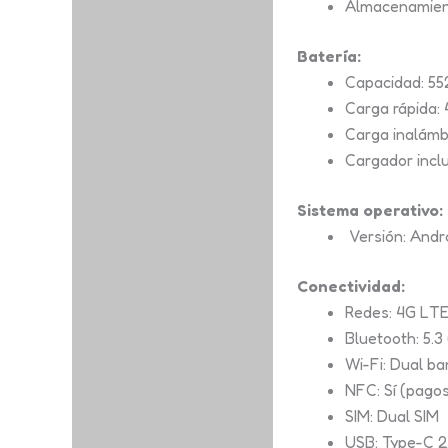
Almacenamient
Batería:
Capacidad: 5
Carga rápida:
Carga inalámb
Cargador inclu
Sistema operativo:
Versión: Andr
Conectividad:
Redes: 4G LT
Bluetooth: 5.3
Wi-Fi: Dual b
NFC: Sí (pagos
SIM: Dual SIM
USB: Type-C 2