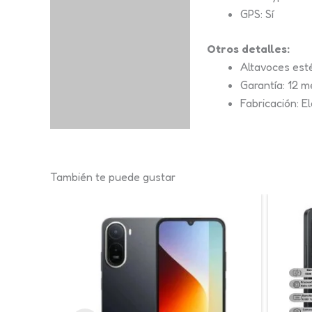
GPS: Sí
Otros detalles:
Altavoces est
Garantía: 12 
Fabricación: El
También te puede gustar
Este
producto
tiene
múltiples
variantes.
Las
opciones