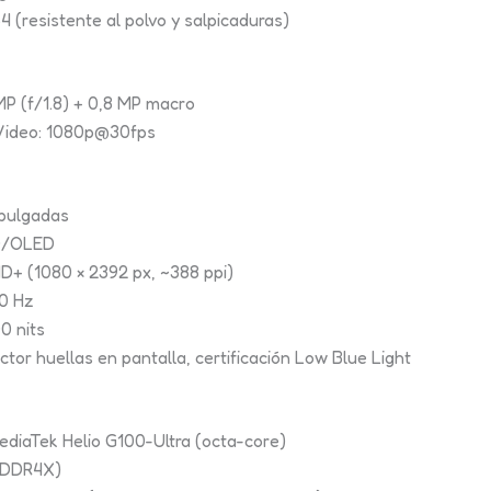
64 (resistente al polvo y salpicaduras)
 MP (f/1.8) + 0,8 MP macro
 Video: 1080p@30fps
pulgadas
D/OLED
D+ (1080 × 2392 px, ~388 ppi)
20 Hz
00 nits
ector huellas en pantalla, certificación Low Blue Light
ediaTek Helio G100-Ultra (octa-core)
PDDR4X)