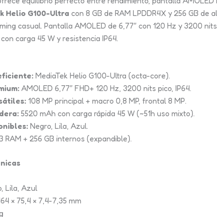
frece equilibrio perfecto entre rendimiento, pantalla AMOLED b
k Helio G100-Ultra
con 8 GB de RAM LPDDR4X y 256 GB de al
gaming casual. Pantalla AMOLED de 6,77″ con 120 Hz y 3200 nits 
con carga 45 W y resistencia IP64.
ficiente:
MediaTek Helio G100-Ultra (octa-core).
mium:
AMOLED 6,77″ FHD+ 120 Hz, 3200 nits pico, IP64.
átiles:
108 MP principal + macro 0,8 MP, frontal 8 MP.
dera:
5520 mAh con carga rápida 45 W (~51h uso mixto).
onibles:
Negro, Lila, Azul.
 RAM + 256 GB internos (expandible).
cnicas
, Lila, Azul
64 × 75,4 × 7,4-7,35 mm
g