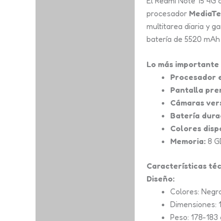
El Redmi Note 15 4G o
Información adicional
procesador
MediaTe
multitarea diaria y 
Valoraciones (0)
batería de 5520 mAh 
Lo más importante
Procesador e
Pantalla pre
Cámaras vers
Batería dura
Colores disp
Memoria:
8 GB
Características té
Diseño:
Colores: Negro
Dimensiones: 1
Peso: 178-183 