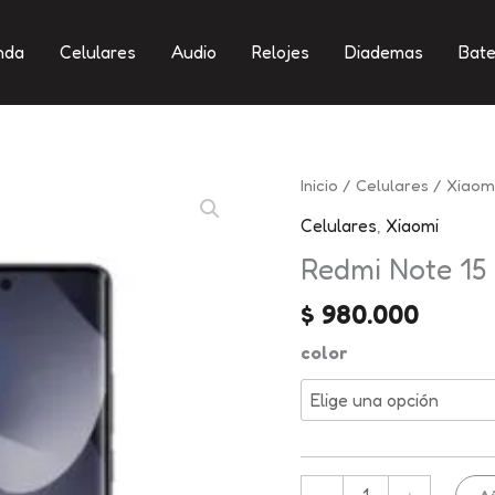
nda
Celulares
Audio
Relojes
Diademas
Bate
Redmi
Inicio
/
Celulares
/
Xiaom
Note
Celulares
,
Xiaomi
15
Redmi Note 15
4G
256GB
$
980.000
|
color
8GB
RAM
cantidad