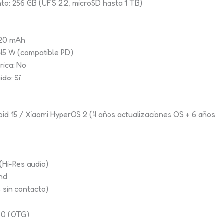
o: 256 GB (UFS 2.2, microSD hasta 1 TB)
520 mAh
 45 W (compatible PD)
rica: No
ido: Sí
oid 15 / Xiaomi HyperOS 2 (4 años actualizaciones OS + 6 años
E
 (Hi-Res audio)
and
 sin contacto)
.0 (OTG)